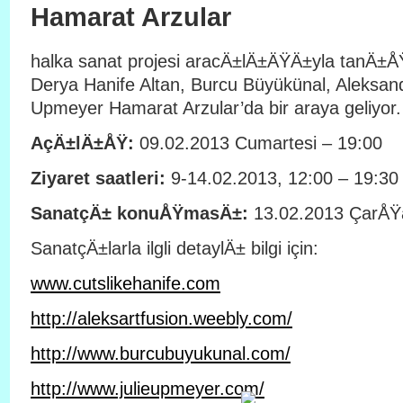
Hamarat Arzular
halka sanat projesi aracÄ±lÄ±ÄŸÄ±yla tanÄ±Å
Derya Hanife Altan, Burcu Büyükünal, Aleksand
Upmeyer Hamarat Arzular’da bir araya geliyor.
AçÄ±lÄ±ÅŸ:
09.02.2013 Cumartesi – 19:00
Ziyaret saatleri:
9-14.02.2013, 12:00 – 19:30
SanatçÄ± konuÅŸmasÄ±:
13.02.2013 ÇarÅŸ
SanatçÄ±larla ilgli detaylÄ± bilgi için:
www.cutslikehanife.com
http://aleksartfusion.weebly.com/
http://www.burcubuyukunal.com/
http://www.julieupmeyer.com/