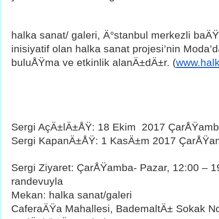
halka sanat/ galeri, Ä°stanbul merkezli baÄ
inisiyatif olan halka sanat projesi’nin Moda’d
buluÅŸma ve etkinlik alanÄ±dÄ±r. (
www.halk
Sergi AçÄ±lÄ±ÅŸ: 18 Ekim  2017 ÇarÅŸamb
Sergi KapanÄ±ÅŸ: 1 KasÄ±m 2017 ÇarÅŸam
Sergi Ziyaret: ÇarÅŸamba- Pazar, 12:00 – 19
randevuyla
Mekan: halka sanat/galeri
CaferaÄŸa Mahallesi, BademaltÄ± Sokak No