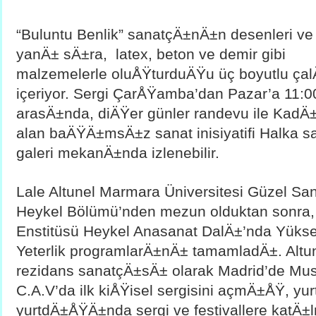
“Buluntu Benlik” sanatçÄ±nÄ±n desenleri ve
yanÄ± sÄ±ra,  latex, beton ve demir gibi
malzemelerle oluÅŸturduÄŸu üç boyutlu ça
içeriyor. Sergi ÇarÅŸamba’dan Pazar’a 11:00-
arasÄ±nda, diÄŸer günler randevu ile KadÄ
alan baÄŸÄ±msÄ±z sanat inisiyatifi Halka sana
galeri mekanÄ±nda izlenebilir.
Lale Altunel Marmara Üniversitesi Güzel Sana
Heykel Bölümü’nden mezun olduktan sonra, 
Enstitüsü Heykel Anasanat DalÄ±’nda Yüksek
Yeterlik programlarÄ±nÄ± tamamladÄ±. Altu
rezidans sanatçÄ±sÄ± olarak Madrid’de Mu
C.A.V’da ilk kiÅŸisel sergisini açmÄ±ÅŸ, yurt 
yurtdÄ±ÅŸÄ±nda sergi ve festivallere katÄ