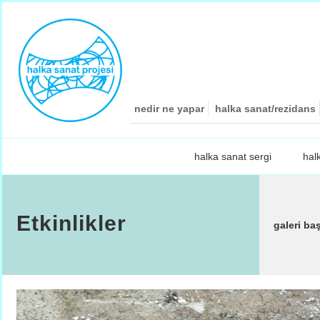
nedir ne yapar
halka sanat/rezidans
halka sanat sergi
hal
Etkinlikler
galeri ba