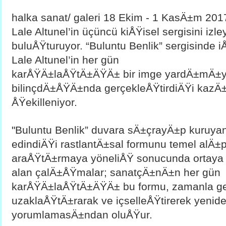
halka sanat/ galeri 18 Ekim - 1 KasÄ±m 2017
Lale Altunel’in üçüncü kiÅŸisel sergisini izleyi
buluÅŸturuyor. “Buluntu Benlik” sergisinde i
Lale Altunel’in her gün
karÅŸÄ±laÅŸtÄ±ÄŸÄ± bir imge yardÄ±mÄ±yl
bilinçdÄ±ÅŸÄ±nda gerçekleÅŸtirdiÄŸi kazÄ±
ÅŸekilleniyor.   
"
Buluntu Benlik” duvara sÄ±çrayÄ±p kuruyan 
edindiÄŸi rastlantÄ±sal formunu temel alÄ±p i
araÅŸtÄ±rmaya yöneliÅŸ sonucunda ortaya ç
alan çalÄ±ÅŸmalar; sanatçÄ±nÄ±n her gün 
karÅŸÄ±laÅŸtÄ±ÄŸÄ± bu formu, zamanla ger
uzaklaÅŸtÄ±rarak ve içselleÅŸtirerek yenide
yorumlamasÄ±ndan oluÅŸur.