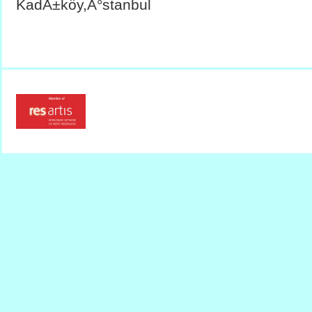
KadÄ±köy,Ä°stanbul