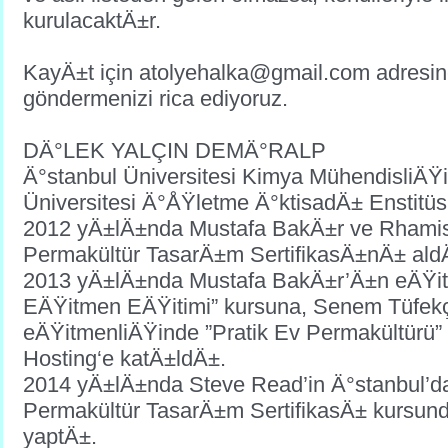
kurulacaktÄ±r.
KayÄ±t için atolyehalka@gmail.com adresin
göndermenizi rica ediyoruz.
DÄ°LEK YALÇIN DEMÄ°RALP
Ä°stanbul Üniversitesi Kimya MühendisliÄŸi
Üniversitesi Ä°ÅŸletme Ä°ktisadÄ± Enstitü
2012 yÄ±lÄ±nda Mustafa BakÄ±r ve Rhamis
Permakültür TasarÄ±m SertifikasÄ±nÄ± ald
2013 yÄ±lÄ±nda Mustafa BakÄ±r’Ä±n eÄŸi
EÄŸitmen EÄŸitimi” kursuna, Senem Tüfek
eÄŸitmenliÄŸinde ”Pratik Ev Permakültürü” 
Hosting‘e katÄ±ldÄ±.
2014 yÄ±lÄ±nda Steve Read’in Ä°stanbul’d
Permakültür TasarÄ±m SertifikasÄ± kursund
yaptÄ±.