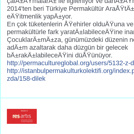
çalÄ±ÅŸmalarÄ± ile ilgileniyor ve danÄ±ÅŸ
2014'ten beri Türkiye Permakültür AraÅŸtÄ
eÄŸitmenlik yapÄ±yor.
En çok tüketenlerin ÅŸehirler olduÄŸuna ve
permakültürle fark yaratÄ±labileceÄŸine in
ÇocuklarÄ±mÄ±za, günümüzdeki düzenin neg
adÄ±m azaltarak daha düzgün bir gelecek
bÄ±rakÄ±labileceÄŸini düÅŸünüyor.
http://
permacultureglobal.org/
users/
5132-z-d
http://
istanbulpermakulturkolektif
i.org/index.
zda/158-dilek