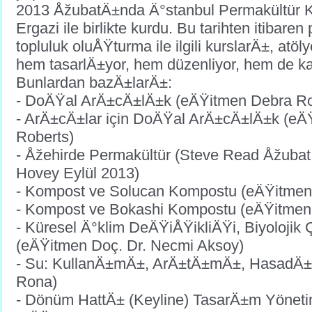
2013 ÅžubatÄ±nda Ä°stanbul Permakültür Kol
Ergazi ile birlikte kurdu. Bu tarihten itibare
topluluk oluÅŸturma ile ilgili kurslarÄ±, atöly
hem tasarlÄ±yor, hem düzenliyor, hem de k
Bunlardan bazÄ±larÄ±:
- DoÄŸal ArÄ±cÄ±lÄ±k (eÄŸitmen Debra Ro
- ArÄ±cÄ±lar için DoÄŸal ArÄ±cÄ±lÄ±k (eÄ
Roberts)
- Åžehirde Permakültür (Steve Read Åžubat 
Hovey Eylül 2013)
- Kompost ve Solucan Kompostu (eÄŸitmen 
- Kompost ve Bokashi Kompostu (eÄŸitme
- Küresel Ä°klim DeÄŸiÅŸikliÄŸi, Biyolojik Ç
(eÄŸitmen Doç. Dr. Necmi Aksoy)
- Su: KullanÄ±mÄ±, ArÄ±tÄ±mÄ±, HasadÄ±
Rona)
- Dönüm HattÄ± (Keyline) TasarÄ±m Yöneti