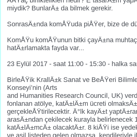
AÄŸaç birliktelikleri nedir? E tasarÄ±m y
miydik? BunlarÄ± da bilmek gerekir.
SonrasÄ±nda komÅŸuda piÅŸer, bize de dü
KomÅŸu komÅŸunun bitki çayÄ±na muhtaçtÄ
hatÄ±rlamakta fayda var...
23 Eylül 2017 - saat 11:00 - 15:30 - halka s
BirleÅŸik KrallÄ±k Sanat ve BeÅŸeri Bilim
Konseyi’nin (Arts
and Humanities Research Council, UK) verd
fonlanan atölye, katÄ±lÄ±m ücreti olmaksÄ
gerçekleÅŸtirilecektir. Ä°lk kayÄ±t yaptÄ±ra
arasÄ±ndan çekilecek kurayla belirlenecek 
katÄ±lÄ±mcÄ± olacaktÄ±r. 8 kiÅŸi ise yedek
ve asil listeden gelen olmazsa, kendileriyle 