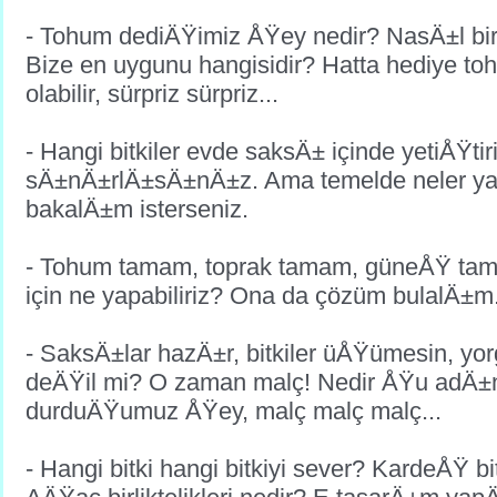
- Tohum dediÄŸimiz ÅŸey nedir? NasÄ±l bi
Bize en uygunu hangisidir? Hatta hediye t
olabilir, sürpriz sürpriz...
- Hangi bitkiler evde saksÄ± içinde yetiÅŸtiril
sÄ±nÄ±rlÄ±sÄ±nÄ±z. Ama temelde neler yapa
bakalÄ±m isterseniz.
- Tohum tamam, toprak tamam, güneÅŸ ta
için ne yapabiliriz? Ona da çözüm bulalÄ±m.
- SaksÄ±lar hazÄ±r, bitkiler üÅŸümesin, yo
deÄŸil mi? O zaman malç! Nedir ÅŸu adÄ
durduÄŸumuz ÅŸey, malç malç malç...
- Hangi bitki hangi bitkiyi sever? KardeÅŸ bit