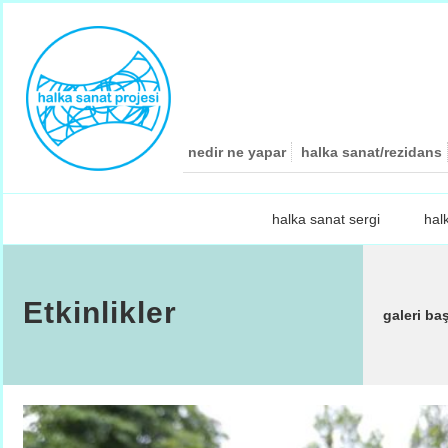
nedir ne yapar
halka sanat/rezidans
halka sanat sergi
hal
Etkinlikler
galeri ba