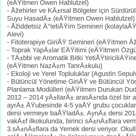
(eÄŸitmen Owen Hablutzel)
- Åžehirler ve KÄ±rsal Bölgeler için Sürdürü
Suyu HasadÄ± (eÄŸitmen Owen Hablutzel)
- Åžiddetsiz Ä°letiÅŸim Semineri (kolayla
Alevi)
- Fitoterapiye GiriÅŸ Semineri (eÄŸitmen 
- Toprak YapÄ±lar EÄŸitimi (eÄŸitmen Özgü
- TÄ±bbi ve Aromatik Bitki YetiÅŸtiriciliÄŸi
(eÄŸitmen NazÄ±m TanrÄ±kulu)
- Ekoloji ve Yerel Topluluklar (Agustin Sepu
- Bütüncül Yönetime GiriÅŸ ve Bütüncül Yö
Planlama Modülleri (eÄŸitmen Durukan Dud
2012 – 2014 yÄ±llarÄ± arasÄ±nda özel bir a
ayrÄ± ÅŸubesinde 4-5 yaÅŸ grubu çocukla
dersi vermeye baÅŸladÄ±. AynÄ± dersi 2014’ 
vakÄ±f ilkokulunda, birinci sÄ±nÄ±flara ve
3.sÄ±nÄ±flara da Yemek dersi veriyor. Okul