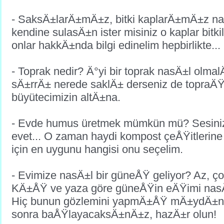
- SaksÄ±larÄ±mÄ±z, bitki kaplarÄ±mÄ±z nas
kendine sulasÄ±n ister misiniz o kaplar bitk
onlar hakkÄ±nda bilgi edinelim hepbirlikte...
- Toprak nedir? Ä°yi bir toprak nasÄ±l olma
sÄ±rrÄ± nerede saklÄ± derseniz de topra
büyütecimizin altÄ±na.
- Evde humus üretmek mümkün mü? Sesiniz
evet... O zaman haydi kompost çeÅŸitlerine
için en uygunu hangisi onu seçelim.
- Evimize nasÄ±l bir güneÅŸ geliyor? Az, ço
KÄ±ÅŸ ve yaza göre güneÅŸin eÄŸimi nas
Hiç bunun gözlemini yapmÄ±ÅŸ mÄ±ydÄ±
sonra baÅŸlayacaksÄ±nÄ±z, hazÄ±r olun!