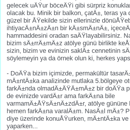
gelecek uÄŸur böceÄŸi gibi sürpriz konukl
olacak bu. Minik bir balkon, çatÄ±, teras ya
güzel bir ÅŸekilde sizin ellerinizle dönüÅŸeb
ihtiyacÄ±nÄ±zÄ±n bir kÄ±smÄ±nÄ±, içeceÄ
hammaddesini oradan saÄŸlayabilirsiniz. 
bizim sÄ±rrÄ±mÄ±z atölye günü birlikte ke
sizin, bizim ve evinizin saklÄ± cennetinin s
söylemeyin ya da örnek olun ki, herkes yaps
- DoÄŸa bizim içimizde, permakültür tasa
mÄ±ntÄ±ka analizinde mutlaka 5.bölgeye o
farkÄ±nda olmadÄ±ÄŸÄ±mÄ±z bir doÄŸa par
de evinizde vardÄ±r ama farkÄ±na bile
varmamÄ±ÅŸsÄ±nÄ±zdÄ±r, atölye gününe 
hemen farkÄ±na varalÄ±m. NasÄ±l mÄ±? P
diye üzerinde konuÅŸurken, mÄ±ntÄ±ka ve d
yaparken...