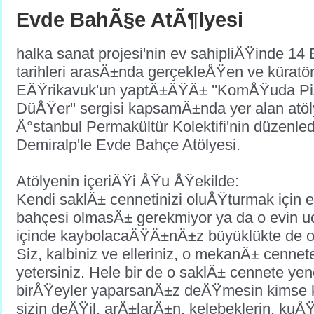
Evde BahÃ§e AtÃ¶lyesi
halka sanat projesi'nin ev sahipliÄŸinde 14 
tarihleri arasÄ±nda gerçekleÅŸen ve kürat
EÄŸrikavuk'un yaptÄ±ÄŸÄ± ''KomÅŸuda Pi
DüÅŸer'' sergisi kapsamÄ±nda yer alan atöly
Ä°stanbul Permakültür Kolektifi'nin düzenle
Demiralp'le Evde Bahçe Atölyesi.
Atölyenin içeriÄŸi ÅŸu ÅŸekilde:
Kendi saklÄ± cennetinizi oluÅŸturmak için evin
bahçesi olmasÄ± gerekmiyor ya da o evin 
içinde kaybolacaÄŸÄ±nÄ±z büyüklükte de 
Siz, kalbiniz ve elleriniz, o mekanÄ± cenne
yetersiniz. Hele bir de o saklÄ± cennete yeneb
birÅŸeyler yaparsanÄ±z deÄŸmesin kimse k
sizin deÄŸil, arÄ±larÄ±n, kel
ebeklerin, kuÅŸ