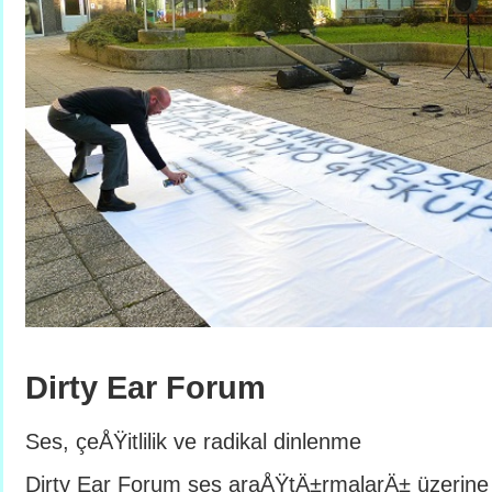
Dirty Ear Forum
Ses, çeÅŸitlilik ve radikal dinlenme
Dirty Ear Forum ses araÅŸtÄ±rmalarÄ± üzerine 