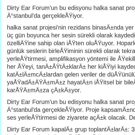
Dirty Ear Forum’un bu edisyonu halka sanat proj
Ä°stanbul’da gerçekleÅŸiyor.
halka sanat projesi’nin rezidans binasÄ±nda yer
üç gün boyunca her sesin sürekli olarak kaydedi
özelliÄŸine sahip olan iÅŸten oluÅŸuyor. Hoparlö
günlük seslerin birleÅŸiminin sürekli olarak te
yerleÅŸtirmesi, amplifikasyon yöntemi ile ÅŸeki
her ÅŸeyi, tanÄ±ÅŸtÄ±klarÄ± her kiÅŸiyi kayde
katÄ±lÄ±mcÄ±lardan gelen veriler de düÅŸünül
yaÅŸadÄ±ÄŸÄ±mÄ±z hayatÄ±n iÅŸitsel bir bileÅ
karÅŸÄ±mÄ±za çÄ±kÄ±yor.
Dirty Ear Forum’un bu edisyonu halka sanat proj
Ä°stanbul’da gerçekleÅŸiyor. Proje kapsamÄ±nd
ses yerleÅŸtirmesi de ziyarete açÄ±k olacak. D
Dirty Ear Forum kapalÄ± grup toplantÄ±larÄ±: 