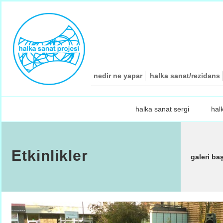
nedir ne yapar
halka sanat/rezidans
halka sanat sergi
hal
Etkinlikler
galeri ba