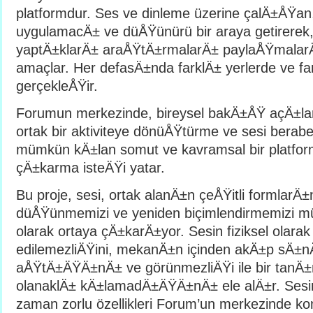
platformdur. Ses ve dinleme üzerine çalÄ±ÅŸan,
uygulamacÄ± ve düÅŸünürü bir araya getirerek
yaptÄ±klarÄ± araÅŸtÄ±rmalarÄ± paylaÅŸmala
amaçlar. Her defasÄ±nda farklÄ± yerlerde ve fa
gerçekleÅŸir.
Forumun merkezinde, bireysel bakÄ±ÅŸ açÄ±larÄ
ortak bir aktiviteye dönüÅŸtürme ve sesi berab
mümkün kÄ±lan somut ve kavramsal bir platfor
çÄ±karma isteÄŸi yatar.
Bu proje, sesi, ortak alanÄ±n çeÅŸitli formlarÄ
düÅŸünmemizi ve yeniden biçimlendirmemizi m
olarak ortaya çÄ±karÄ±yor. Sesin fiziksel olara
edilemezliÄŸini, mekanÄ±n içinden akÄ±p sÄ±n
aÅŸtÄ±ÄŸÄ±nÄ± ve görünmezliÄŸi ile bir tanÄ±
olanaklÄ± kÄ±lamadÄ±ÄŸÄ±nÄ± ele alÄ±r. Sesin
zaman zorlu özellikleri Forum’un merkezinde k