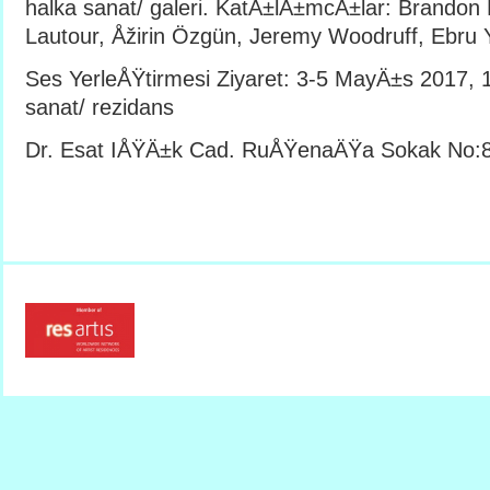
halka sanat/ galeri. KatÄ±lÄ±mcÄ±lar: Brandon
Lautour, Åžirin Özgün, Jeremy Woodruff, Ebru 
Ses YerleÅŸtirmesi Ziyaret: 3-5 MayÄ±s 2017, 1
sanat/ rezidans
Dr. Esat IÅŸÄ±k Cad. RuÅŸenaÄŸa Sokak No: