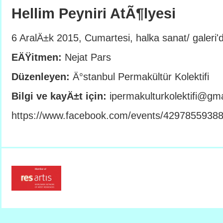
Hellim Peyniri AtÃ¶lyesi
6 AralÄ±k 2015, Cumartesi, halka sanat/ galeri'
EÄŸitmen:
Nejat Pars
Düzenleyen:
Ä°stanbul Permakültür Kolektifi
Bilgi ve kayÄ±t için:
ipermakulturkolektifi@gm
https://www.facebook.com/events/4297855938