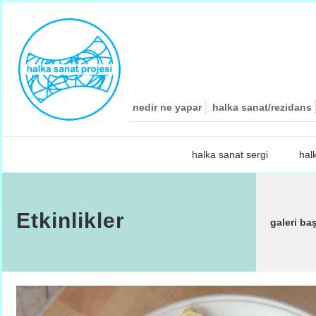
nedir ne yapar
halka sanat/rezidans
halka sanat sergi
hal
Etkinlikler
galeri ba